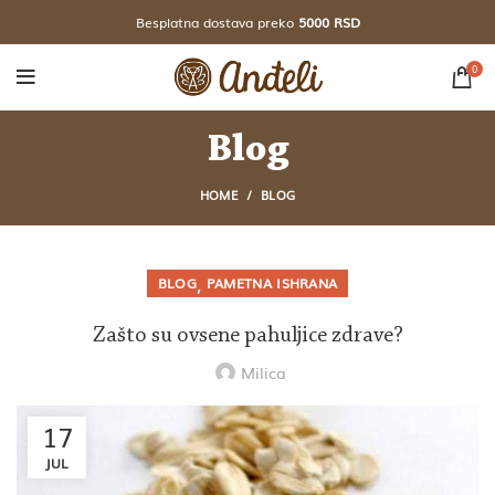
Besplatna dostava preko
5000 RSD
0
Blog
HOME
BLOG
,
BLOG
PAMETNA ISHRANA
Zašto su ovsene pahuljice zdrave?
Milica
17
JUL