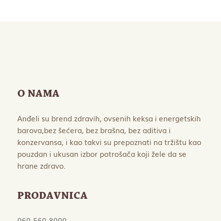
O NAMA
Anđeli su brend zdravih, ovsenih keksa i energetskih
barova,bez šećera, bez brašna, bez aditiva i
konzervansa, i kao takvi su prepoznati na tržištu kao
pouzdan i ukusan izbor potrošača koji žele da se
hrane zdravo.
PRODAVNICA
060-560-8000