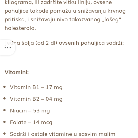
kilograma, ili zadržite vitku liniju, ovsene
pahuljice takođe pomažu u snižavanju krvnog
pritiska, i snižavaju nivo takozvanog „lošeg“
holesterola.
Jedna šolja (od 2 dl) ovsenih pahuljica sadrži:
Vitamini:
Vitamin B1 – 17 mg
Vitamin B2 – 04 mg
Niacin – 53 mg
Folate – 14 mcg
Sadrži i ostale vitamine u sasvim malim