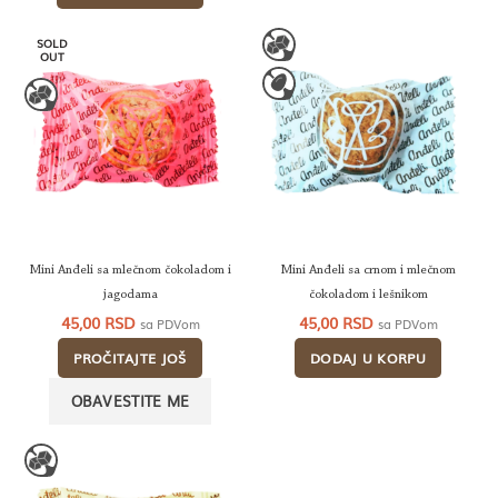
1.125,00 RSD.
SOLD
OUT
Mini Anđeli sa mlečnom čokoladom i
Mini Anđeli sa crnom i mlečnom
jagodama
čokoladom i lešnikom
45,00
RSD
45,00
RSD
sa PDVom
sa PDVom
PROČITAJTE JOŠ
DODAJ U KORPU