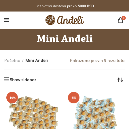
Besplatna dostava preko
5000 RSD
0
Mini Anđeli
So
Početna
Mini Anđeli
Prikazano je svih 9 rezultata
p
na
Show sidebar
-10%
-5%