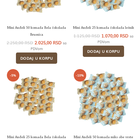
Mini Anđeli 50 komada Bela čokolada
Mini Anđeli 25 komada čokolada lešnik
Originalna
Tren
1.070,00
RSD
Brusnica
1.125,00
RSD
sa
cena
cena
Originalna
Trenutna
PDVom
2.025,00
RSD
2.250,00
RSD
sa
je
je:
cena
cena
PDVom
DODAJ U KORPU
bila:
1.070
je
je:
1.125,00 RSD.
DODAJ U KORPU
bila:
2.025,00 RSD.
2.250,00 RSD.
-5%
-10%
Mini Anđeli 25 komada Bela čokolada
Mini Anđeli 50 komada miks obe vrste