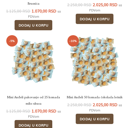
Originalna
Tren
2.025,00
RSD
Brusnica
2.250,00
RSD
sa
cena
cena
Originalna
Trenutna
PDVom
1.070,00
RSD
1.125,00
RSD
sa
je
je:
cena
cena
PDVom
DODAJ U KORPU
bila:
2.025
je
je:
2.250,00 RSD.
DODAJ U KORPU
bila:
1.070,00 RSD.
1.125,00 RSD.
-5%
-10%
Mini Anđeli pakovanje od 25 komada
Mini Anđeli 50 komada čokolada lešnik
Originalna
Tren
2.025,00
RSD
miks ukusa
2.250,00
RSD
sa
cena
cena
Originalna
Trenutna
PDVom
1.070,00
RSD
1.125,00
RSD
sa
je
je:
cena
cena
PDVom
DODAJ U KORPU
bila:
2.025
je
je:
2.250,00 RSD.
DODAJ U KORPU
bila:
1.070,00 RSD.