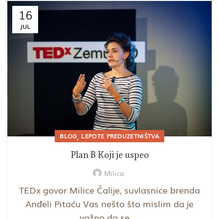
16
JUL
,
BLOG
LEPOTE PREDUZETNIŠTVA
Plan B Koji je uspeo
Milica
TEDx govor Milice Čalije, suvlasnice brenda
Anđeli Pitaću Vas nešto što mislim da je
važno da se ...