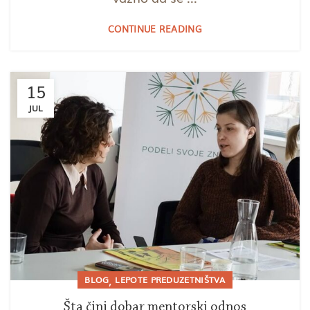
CONTINUE READING
15
JUL
,
BLOG
LEPOTE PREDUZETNIŠTVA
Šta čini dobar mentorski odnos