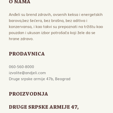
O NAMA
Anđeli su brend zdravih, ovsenih keksa i energetskih
barova,bez šećera, bez brašna, bez aditiva i
konzervansa, i kao takvi su prepoznati na tržištu kao
pouzdan i ukusan izbor potrošača koji žele da se
hrane zdravo.
PRODAVNICA
060-560-8000
izvolite@andjeli.com
Druge srpske armije 47b, Beograd
PROIZVODNJA
DRUGE SRPSKE ARMIJE 47
,