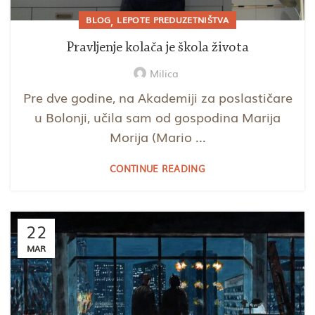
,
BLOG
LEPOTE PREDUZETNIŠTVA
Pravljenje kolača je škola života
Milica
Pre dve godine, na Akademiji za poslastičare
u Bolonji, učila sam od gospodina Marija
Morija (Mario ...
CONTINUE READING
22
MAR