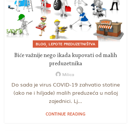
,
BLOG
LEPOTE PREDUZETNIŠTVA
Biće važnije nego ikada kupovati od malih
preduzetnika
Milica
Do sada je virus COVID-19 zahvatio stotine
(ako ne i hiljade) malih preduzeća u našoj
zajednici. Lj...
CONTINUE READING