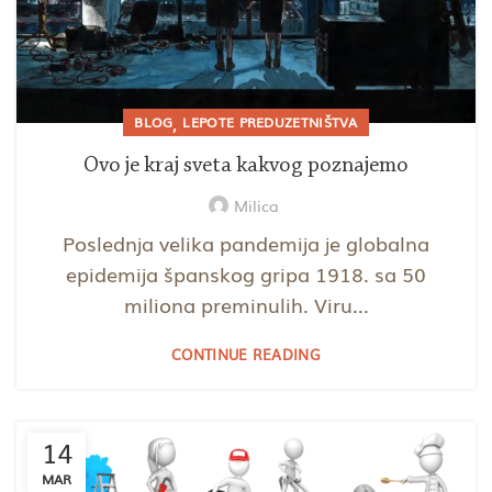
,
BLOG
LEPOTE PREDUZETNIŠTVA
Ovo je kraj sveta kakvog poznajemo
Milica
Poslednja velika pandemija je globalna
epidemija španskog gripa 1918. sa 50
miliona preminulih. Viru...
CONTINUE READING
14
MAR