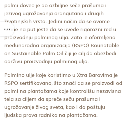
palmi doveo je do ozbiljne seče prašuma i
jezivog ugrožavanja orangutana i drugih
životinjskih vrsta. Jedini način da se ovome
stane na put jeste da se uvede rigorozni red u
proizvodnju palminog ulja. Zato je oformljena
međunarodna organizacija (RSPO) Roundtable
on Sustainable Palm Oil čiji je cilj da obezbedi
održivu proizvodnju palminog ulja.
Palmino ulje koje koristimo u Xtra Barovima je
RSPO sertifikovano, što znači da se proizvodi od
palmi na plantažama koje kontrolišu nezavisna
tela sa ciljem da spreče seču prašuma i
ugrožavanje živog sveta, kao i da poštuju
ljudska prava radnika na plantažama.