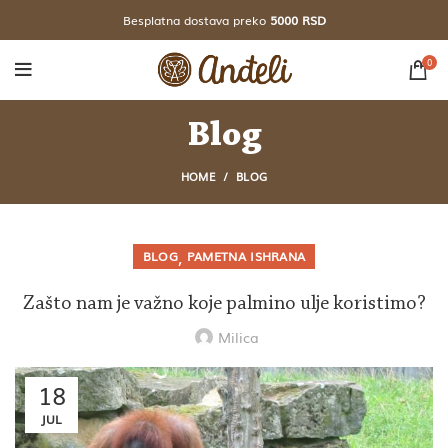
Besplatna dostava preko
5000 RSD
0
Blog
HOME
BLOG
,
BLOG
PAMETNA ISHRANA
Zašto nam je važno koje palmino ulje koristimo?
Milica
18
JUL