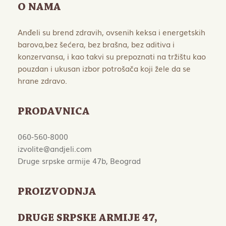
O NAMA
Anđeli su brend zdravih, ovsenih keksa i energetskih
barova,bez šećera, bez brašna, bez aditiva i
konzervansa, i kao takvi su prepoznati na tržištu kao
pouzdan i ukusan izbor potrošača koji žele da se
hrane zdravo.
PRODAVNICA
060-560-8000
izvolite@andjeli.com
Druge srpske armije 47b, Beograd
PROIZVODNJA
DRUGE SRPSKE ARMIJE 47
,