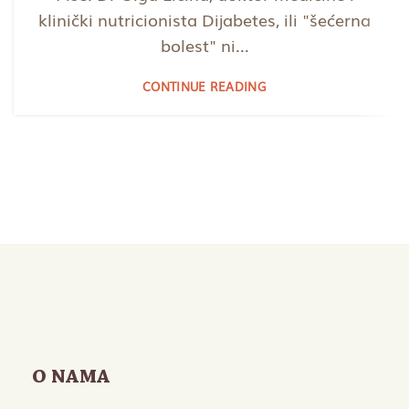
klinički nutricionista Dijabetes, ili "šećerna
bolest" ni...
CONTINUE READING
O NAMA