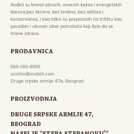
Anđeli su brend zdravih, ovsenih keksa i energetskih
barova,bez šećera, bez brašna, bez aditiva i
konzervansa, i kao takvi su prepoznati na tržištu kao
pouzdan i ukusan izbor potrošača koji žele da se
hrane zdravo.
PRODAVNICA
060-560-8000
izvolite@andjeli.com
Druge srpske armije 47b, Beograd
PROIZVODNJA
DRUGE SRPSKE ARMIJE 47
,
BEOGRAD