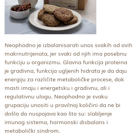
Neophodno je izbalanisarati unos svakih od ovih
makrnutrijenata, jer svaki od njih ima posebnu
funkciju u organizmu. Glavna funkcija proteina
je gradivna, funkcija ugljenih hidrata je da daju
energiju za različite metaboličke procese, dok
masti imaju i energetsku i gradivnu, ali i
regulativnu ulogu. Neophodno je svaku
grupaciju unositi u pravilnoj količini da ne bi
došlo do nuspojava kao što su: slabljenje
imunog sistema, hormonski disbalans i
metabolički sindrom.