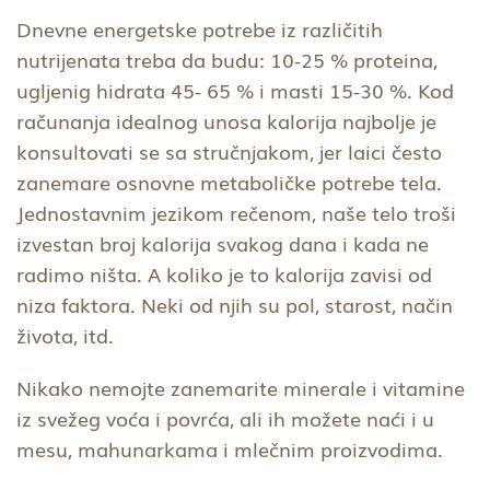
Dnevne energetske potrebe iz različitih
nutrijenata treba da budu: 10-25 % proteina,
ugljenig hidrata 45- 65 % i masti 15-30 %. Kod
računanja idealnog unosa kalorija najbolje je
konsultovati se sa stručnjakom, jer laici često
zanemare osnovne metaboličke potrebe tela.
Jednostavnim jezikom rečenom, naše telo troši
izvestan broj kalorija svakog dana i kada ne
radimo ništa. A koliko je to kalorija zavisi od
niza faktora. Neki od njih su pol, starost, način
života, itd.
Nikako nemojte zanemarite minerale i vitamine
iz svežeg voća i povrća, ali ih možete naći i u
mesu, mahunarkama i mlečnim proizvodima.