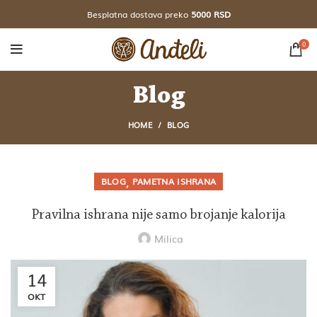
Besplatna dostava preko
5000 RSD
0
Blog
HOME
BLOG
,
BLOG
PAMETNA ISHRANA
Pravilna ishrana nije samo brojanje kalorija
Milica
14
OKT