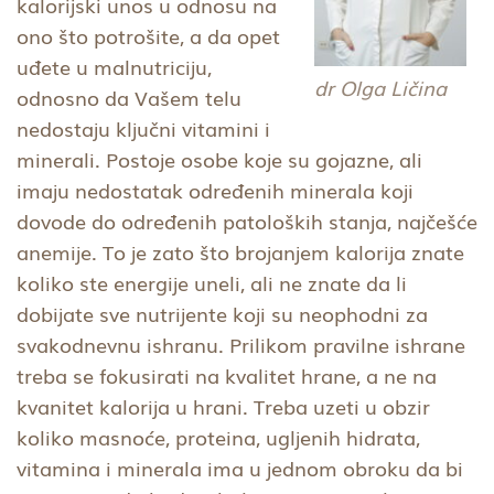
kalorijski unos u odnosu na
ono što potrošite, a da opet
uđete u malnutriciju,
dr Olga Ličina
odnosno da Vašem telu
nedostaju ključni vitamini i
minerali. Postoje osobe koje su gojazne, ali
imaju nedostatak određenih minerala koji
dovode do određenih patoloških stanja, najčešće
anemije. To je zato što brojanjem kalorija znate
koliko ste energije uneli, ali ne znate da li
dobijate sve nutrijente koji su neophodni za
svakodnevnu ishranu. Prilikom pravilne ishrane
treba se fokusirati na kvalitet hrane, a ne na
kvanitet kalorija u hrani. Treba uzeti u obzir
koliko masnoće, proteina, ugljenih hidrata,
vitamina i minerala ima u jednom obroku da bi