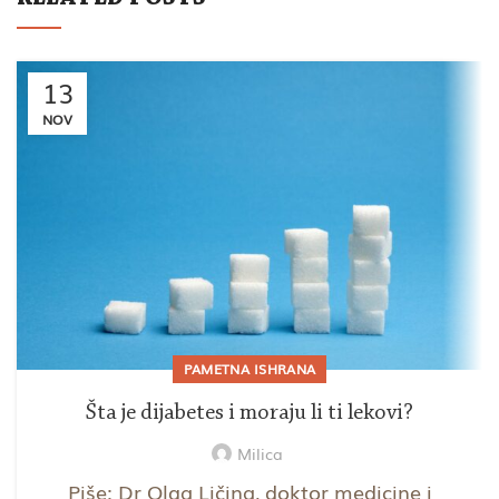
13
NOV
PAMETNA ISHRANA
Šta je dijabetes i moraju li ti lekovi?
Milica
Piše: Dr Olga Ličina, doktor medicine i