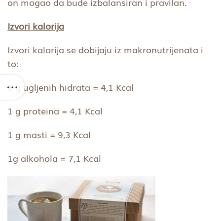
on mogao da bude izbalansiran i pravilan.
Izvori kalorija
Izvori kalorija se dobijaju iz makronutrijenata i
to:
1 g ugljenih hidrata = 4,1 Kcal
1 g proteina = 4,1 Kcal
1 g masti = 9,3 Kcal
1g alkohola = 7,1 Kcal