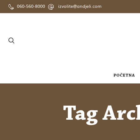
060-560-8000
izvolite@andjeli.com
POČETNA
Tag Arc