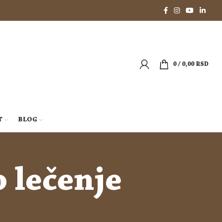
0
/
0,00
RSD
T
BLOG
 lečenje