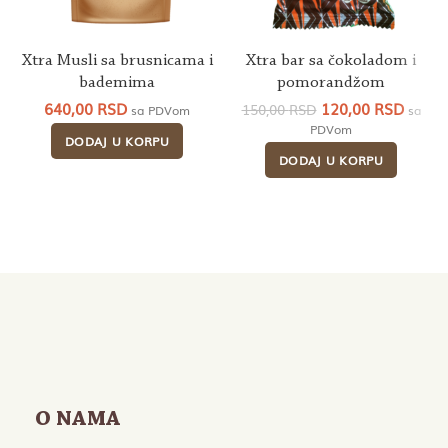
Xtra Musli sa brusnicama i
Xtra bar sa čokoladom i
bademima
pomorandžom
Originalna
Trenu
640,00
RSD
120,00
RSD
150,00
RSD
sa PDVom
sa
cena
cena
PDVom
DODAJ U KORPU
je
je:
DODAJ U KORPU
bila:
120,0
150,00 RSD.
O NAMA