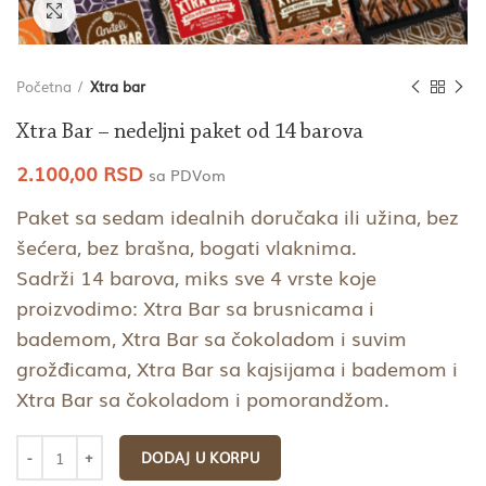
Click to enlarge
Početna
Xtra bar
Xtra Bar – nedeljni paket od 14 barova
2.100,00
RSD
sa PDVom
Paket sa sedam idealnih doručaka ili užina, bez
šećera, bez brašna, bogati vlaknima.
Sadrži 14 barova, miks sve 4 vrste koje
proizvodimo: Xtra Bar sa brusnicama i
bademom, Xtra Bar sa čokoladom i suvim
grožđicama, Xtra Bar sa kajsijama i bademom i
Xtra Bar sa čokoladom i pomorandžom.
DODAJ U KORPU