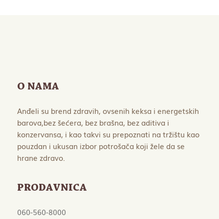
O NAMA
Anđeli su brend zdravih, ovsenih keksa i energetskih
barova,bez šećera, bez brašna, bez aditiva i
konzervansa, i kao takvi su prepoznati na tržištu kao
pouzdan i ukusan izbor potrošača koji žele da se
hrane zdravo.
PRODAVNICA
060-560-8000