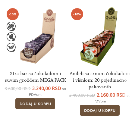
-10%
-10%
Xtra bar sa čokoladom i
Anđeli sa crnom čokoladom
suvim grožđem MEGA PACK
i višnjom: 20 pojedinačno
Originalna
Trenutna
pakovanih
3.240,00
RSD
3.600,00
RSD
sa
cena
cena
Originalna
Tren
2.160,00
RSD
PDVom
2.400,00
RSD
sa
je
je:
cena
cen
PDVom
DODAJ U KORPU
bila:
3.240,00 RSD.
je
je:
3.600,00 RSD.
DODAJ U KORPU
bila:
2.16
2.400,00 RSD.