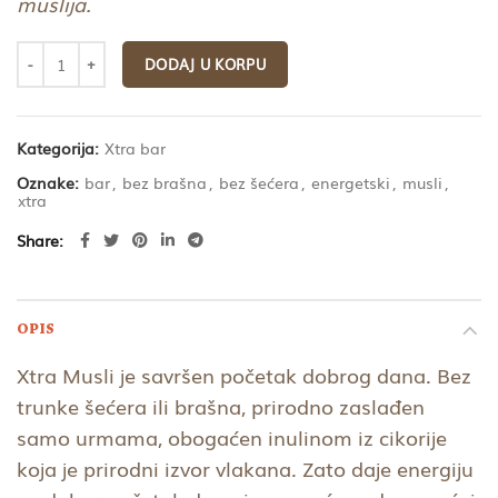
muslija.
DODAJ U KORPU
Kategorija:
Xtra bar
Oznake:
bar
,
bez brašna
,
bez šećera
,
energetski
,
musli
,
xtra
Share
OPIS
Xtra Musli je savršen početak dobrog dana. Bez
trunke šećera ili brašna, prirodno zaslađen
samo urmama, obogaćen inulinom iz cikorije
koja je prirodni izvor vlakana. Zato daje energiju