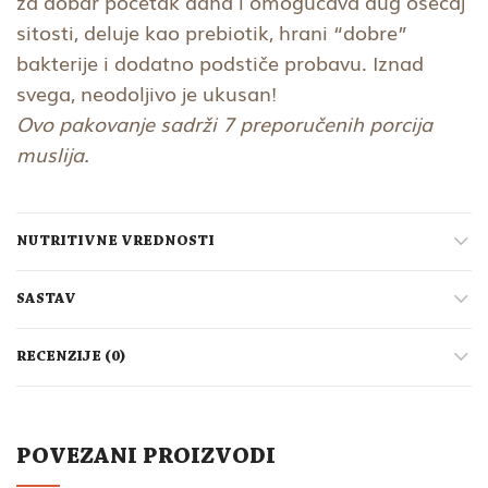
za dobar početak dana i omogućava dug osećaj
sitosti, deluje kao prebiotik, hrani “dobre”
bakterije i dodatno podstiče probavu. Iznad
svega, neodoljivo je ukusan!
Ovo pakovanje sadrži 7 preporučenih porcija
muslija.
NUTRITIVNE VREDNOSTI
SASTAV
RECENZIJE (0)
POVEZANI PROIZVODI