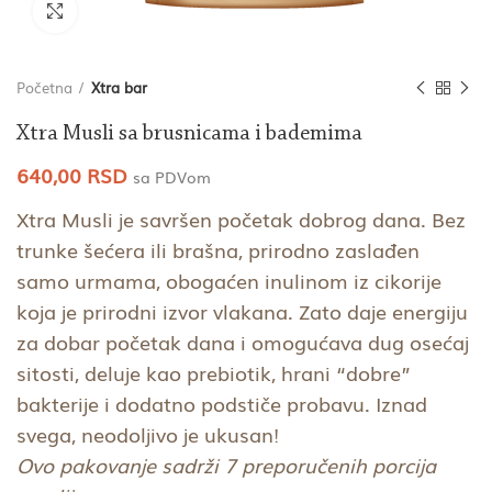
Click to enlarge
Početna
Xtra bar
Xtra Musli sa brusnicama i bademima
640,00
RSD
sa PDVom
Xtra Musli je savršen početak dobrog dana. Bez
trunke šećera ili brašna, prirodno zaslađen
samo urmama, obogaćen inulinom iz cikorije
koja je prirodni izvor vlakana. Zato daje energiju
za dobar početak dana i omogućava dug osećaj
sitosti, deluje kao prebiotik, hrani “dobre”
bakterije i dodatno podstiče probavu. Iznad
svega, neodoljivo je ukusan!
Ovo pakovanje sadrži 7 preporučenih porcija