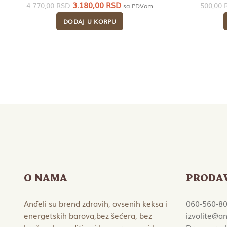
Originalna
Trenutna
3.180,00
RSD
4.770,00
RSD
500,00
sa PDVom
cena
cena
DODAJ U KORPU
je
je:
bila:
3.180,00 RSD.
4.770,00 RSD.
O NAMA
PRODA
Anđeli su brend zdravih, ovsenih keksa i
060-560-8
energetskih barova,bez šećera, bez
izvolite@an