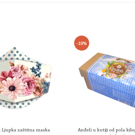
-10%
 Ljupka zaštitna maska
Anđeli u kutiji od pola ki