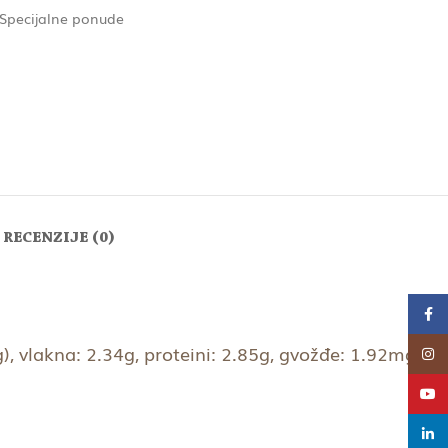
Specijalne ponude
RECENZIJE (0)
Face
), vlakna: 2.34g, proteini: 2.85g, gvožđe: 1.92mg
Insta
YouT
linke