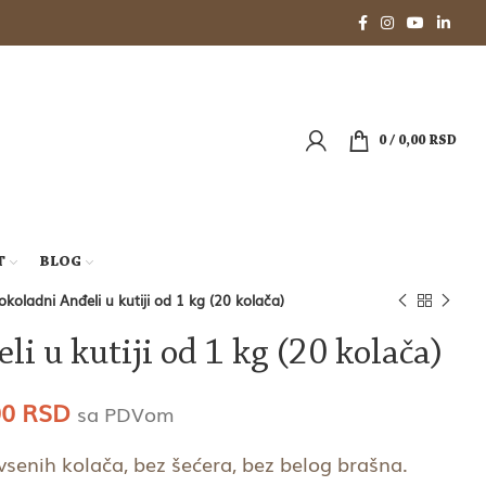
0
/
0,00
RSD
T
BLOG
okoladni Anđeli u kutiji od 1 kg (20 kolača)
i u kutiji od 1 kg (20 kolača)
alna
Trenutna
00
RSD
sa PDVom
cena
vsenih kolača, bez šećera, bez belog brašna.
je: