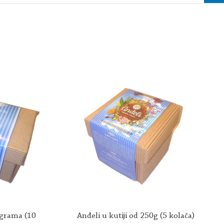
lograma (10
Anđeli u kutiji od 250g (5 kolača)