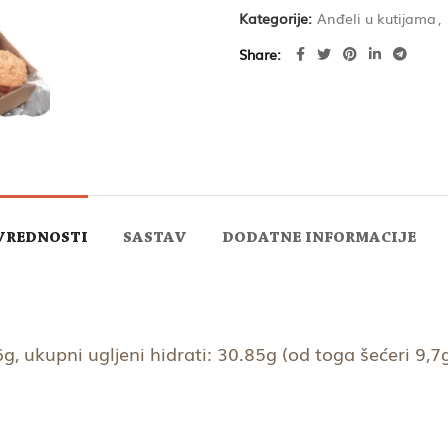
Kategorije:
Anđeli u kutijama
,
Share
VREDNOSTI
SASTAV
DODATNE INFORMACIJE
, ukupni ugljeni hidrati: 30.85g (od toga šećeri 9,7g