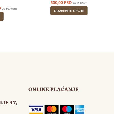
600,00
RSD
sa PDVom
Trenutna
D
sa PDVom
ODABERITE OPCIJE
cena
je:
1.080,00 RSD.
.
ONLINE PLAĆANJE
IJE 47
,