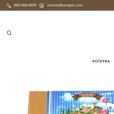
060-560-8000
izvolite@andjeli.com
POČETNA