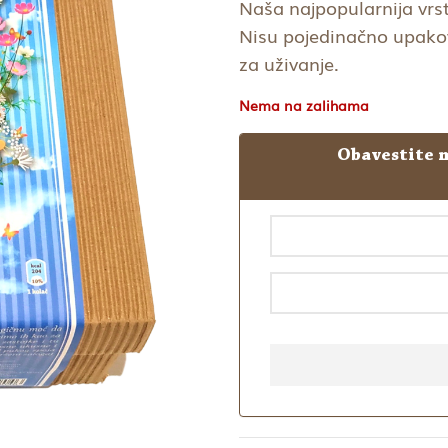
bila:
Naša najpopularnija vr
2.400,
Nisu pojedinačno upakov
za uživanje.
Nema na zalihama
Obavestite m