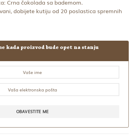
1.680,00 RSD.
sta: Crna čokolada sa bademom.
00 RSD.
ani, dobijete kutiju od 20 poslastica spremnih
e kada proizvod bude opet na stanju