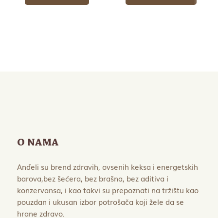
6.120,00 RSD.
2.400,00 RSD.
O NAMA
Anđeli su brend zdravih, ovsenih keksa i energetskih
barova,bez šećera, bez brašna, bez aditiva i
konzervansa, i kao takvi su prepoznati na tržištu kao
pouzdan i ukusan izbor potrošača koji žele da se
hrane zdravo.