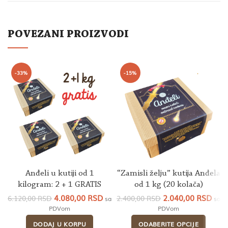
POVEZANI PROIZVODI
-33%
-15%
Anđeli u kutiji od 1
“Zamisli želju” kutija Anđela
kilogram: 2 + 1 GRATIS
od 1 kg (20 kolača)
Originalna
Trenutna
Originalna
Tren
4.080,00
RSD
2.040,00
RSD
6.120,00
RSD
2.400,00
RSD
sa
sa
cena
cena
cena
cen
PDVom
PDVom
je
je:
je
je:
DODAJ U KORPU
ODABERITE OPCIJE
bila:
4.080,00 RSD.
bila:
2.04