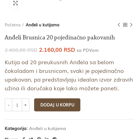
Click to enlarge
Početna
Anđeli u kutijama
Anđeli Brusnica 20 pojedinačno pakovanih
Originalna
Trenutna
2.160,00
RSD
2.400,00
RSD
sa PDVom
cena
cena
Kutija od 20 preukusnih Anđela sa belom
je
je:
bila:
2.160,00 RSD.
čokoladom i brusnicom, svaki je pojedinačno
2.400,00 RSD.
upakovan, pa predstavljaju idealan izvor zdravih
užina ili doručaka koje lako možete poneti.
DODAJ U KORPU
Kategorija:
Anđeli u kutijama