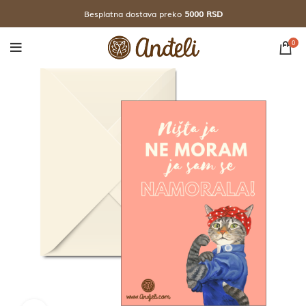
Besplatna dostava preko
5000 RSD
0