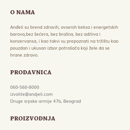
O NAMA
Anđeli su brend zdravih, ovsenih keksa i energetskih
barova,bez šećera, bez brašna, bez aditiva i
konzervansa, i kao takvi su prepoznati na tržištu kao
pouzdan i ukusan izbor potrošača koji žele da se
hrane zdravo.
PRODAVNICA
060-560-8000
izvolite@andjeli.com
Druge srpske armije 47b, Beograd
PROIZVODNJA