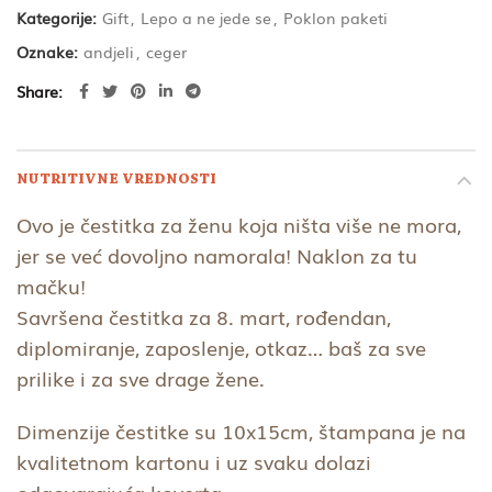
Kategorije:
Gift
,
Lepo a ne jede se
,
Poklon paketi
Oznake:
andjeli
,
ceger
Share
NUTRITIVNE VREDNOSTI
Ovo je čestitka za ženu koja ništa više ne mora,
jer se već dovoljno namorala! Naklon za tu
mačku!
Savršena čestitka za 8. mart, rođendan,
diplomiranje, zaposlenje, otkaz… baš za sve
prilike i za sve drage žene.
Dimenzije čestitke su 10x15cm, štampana je na
kvalitetnom kartonu i uz svaku dolazi