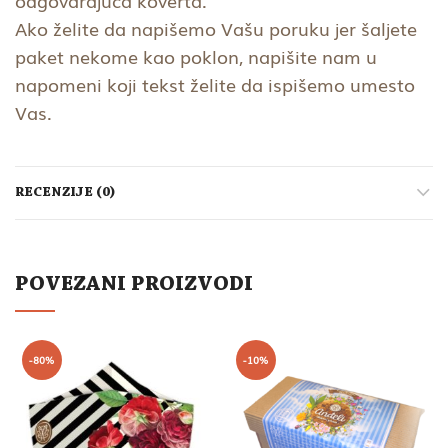
odgovarajuća koverta.
Ako želite da napišemo Vašu poruku jer šaljete
paket nekome kao poklon, napišite nam u
napomeni koji tekst želite da ispišemo umesto
Vas.
RECENZIJE (0)
POVEZANI PROIZVODI
-80%
-10%