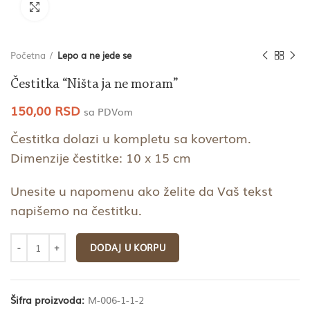
Click to enlarge
Početna
Lepo a ne jede se
Čestitka “Ništa ja ne moram”
150,00
RSD
sa PDVom
Čestitka dolazi u kompletu sa kovertom.
Dimenzije čestitke: 10 x 15 cm
Unesite u napomenu ako želite da Vaš tekst
napišemo na čestitku.
DODAJ U KORPU
Šifra proizvoda:
M-006-1-1-2