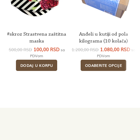
#skroz Strastvena zaštitna
Anđeli u kutiji od pola
maska
kilograma (10 kolača)
Originalna
Trenutna
Originalna
Tren
100,00
RSD
1.080,00
RSD
500,00
RSD
1.200,00
RSD
sa
sa
cena
cena
cena
cen
PDVom
PDVom
je
je:
je
je:
DODAJ U KORPU
ODABERITE OPCIJE
bila:
100,00 RSD.
bila:
1.08
500,00 RSD.
1.200,00 RSD.