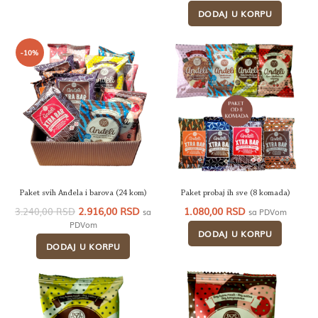
je
je:
DODAJ U KORPU
bila:
4.080
6.120,00 RSD.
-10%
Paket svih Anđela i barova (24 kom)
Paket probaj ih sve (8 komada)
Originalna
Trenutna
2.916,00
RSD
1.080,00
RSD
3.240,00
RSD
sa
sa PDVom
cena
cena
PDVom
DODAJ U KORPU
je
je:
DODAJ U KORPU
bila:
2.916,00 RSD.
3.240,00 RSD.