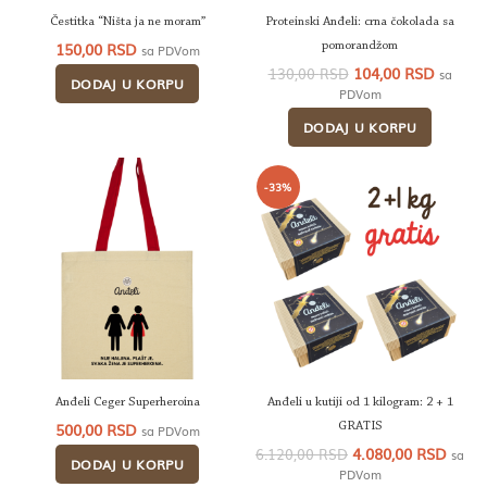
Čestitka “Ništa ja ne moram”
Proteinski Anđeli: crna čokolada sa
150,00
RSD
pomorandžom
sa PDVom
Originalna
Trenut
104,00
RSD
130,00
RSD
sa
DODAJ U KORPU
cena
cena
PDVom
je
je:
DODAJ U KORPU
bila:
104,00
130,00 RSD.
-33%
Anđeli Ceger Superheroina
Anđeli u kutiji od 1 kilogram: 2 + 1
500,00
RSD
GRATIS
sa PDVom
Originalna
Tren
4.080,00
RSD
6.120,00
RSD
sa
DODAJ U KORPU
cena
cena
PDVom