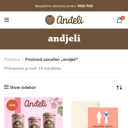
Besplatna dostava preko
5000 RSD
0
andjeli
Početna
Proizvod označen „andjeli“
Sortirano
Prikazano je svih 14 rezultata
po
najnovijem
Show sidebar
-33%