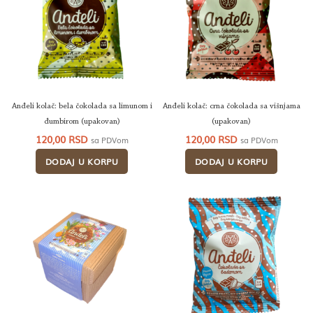
Anđeli kolač: bela čokolada sa limunom i
Anđeli kolač: crna čokolada sa višnjama
đumbirom (upakovan)
(upakovan)
120,00
RSD
120,00
RSD
sa PDVom
sa PDVom
DODAJ U KORPU
DODAJ U KORPU