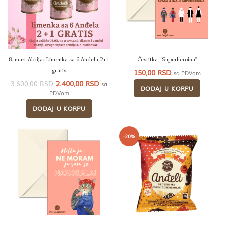
8. mart Akcija: Limenka sa 6 Anđela 2+1
Čestitka “Superheroina”
150,00
RSD
gratis
sa PDVom
Originalna
Trenutna
2.400,00
RSD
3.600,00
RSD
sa
DODAJ U KORPU
cena
cena
PDVom
je
je:
DODAJ U KORPU
bila:
2.400,00 RSD.
3.600,00 RSD.
-20%