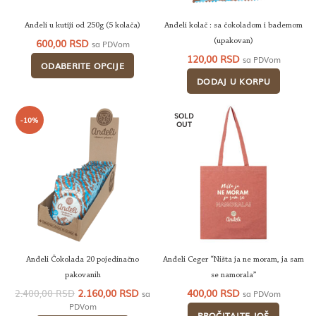
Anđeli u kutiji od 250g (5 kolača)
Anđeli kolač : sa čokoladom i bademom
600,00
RSD
(upakovan)
sa PDVom
120,00
RSD
sa PDVom
ODABERITE OPCIJE
DODAJ U KORPU
SOLD
-10%
OUT
Anđeli Čokolada 20 pojedinačno
Anđeli Ceger “Ništa ja ne moram, ja sam
pakovanih
se namorala”
Originalna
Trenutna
2.160,00
RSD
400,00
RSD
2.400,00
RSD
sa
sa PDVom
cena
cena
PDVom
PROČITAJTE JOŠ