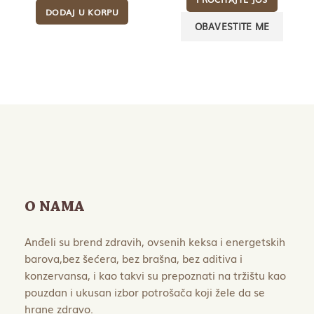
je
je:
DODAJ U KORPU
bila:
2.160,00 RSD.
2.400,00 RSD.
O NAMA
Anđeli su brend zdravih, ovsenih keksa i energetskih
barova,bez šećera, bez brašna, bez aditiva i
konzervansa, i kao takvi su prepoznati na tržištu kao
pouzdan i ukusan izbor potrošača koji žele da se
hrane zdravo.