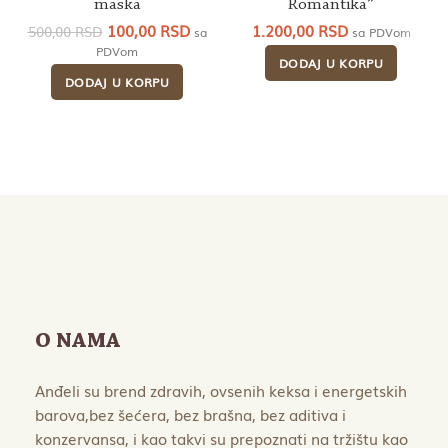
maska
Romantika”
Originalna
Trenutna
100,00
RSD
1.200,00
RSD
500,00
RSD
sa
sa PDVom
cena
cena
PDVom
DODAJ U KORPU
je
je:
DODAJ U KORPU
bila:
100,00 RSD.
500,00 RSD.
O NAMA
Anđeli su brend zdravih, ovsenih keksa i energetskih
barova,bez šećera, bez brašna, bez aditiva i
konzervansa, i kao takvi su prepoznati na tržištu kao