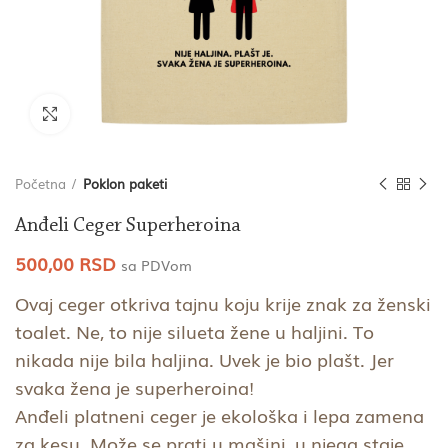
Click to enlarge
Početna
Poklon paketi
Anđeli Ceger Superheroina
500,00
RSD
sa PDVom
Ovaj ceger otkriva tajnu koju krije znak za ženski
toalet. Ne, to nije silueta žene u haljini. To
nikada nije bila haljina. Uvek je bio plašt. Jer
svaka žena je superheroina!
Anđeli platneni ceger je ekološka i lepa zamena
za kesu. Može se prati u mašini, u njega staje