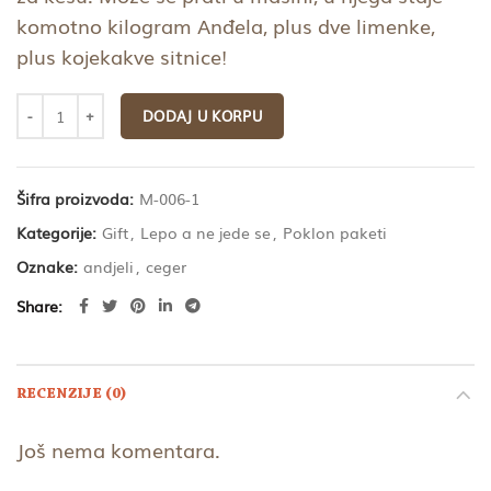
komotno kilogram Anđela, plus dve limenke,
plus kojekakve sitnice!
DODAJ U KORPU
Šifra proizvoda:
M-006-1
Kategorije:
Gift
,
Lepo a ne jede se
,
Poklon paketi
Oznake:
andjeli
,
ceger
Share
RECENZIJE (0)
Još nema komentara.