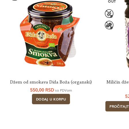
OUT
Džem od smokava Dida Boža (organski)
Miličin dž
550,00
RSD
sa PDVom
5
DODAJ U KORPU
PROČITAJT