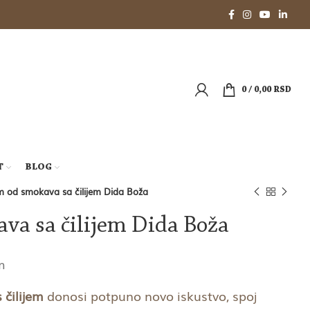
0
/
0,00
RSD
T
BLOG
 od smokava sa čilijem Dida Boža
va sa čilijem Dida Boža
m
čilijem
donosi potpuno novo iskustvo, spoj