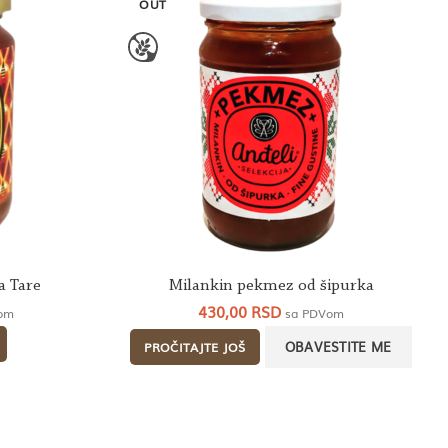
OUT
a Tare
Milankin pekmez od šipurka
430,00
RSD
om
sa PDVom
PROČITAJTE JOŠ