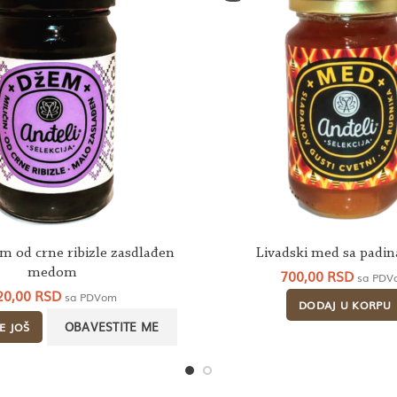
em od crne ribizle zasdlađen
Livadski med sa padin
medom
700,00
RSD
sa PDV
20,00
RSD
sa PDVom
DODAJ U KORPU
E JOŠ