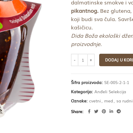
dalmatinske smokve i va
pikantnog.
Bez glutena,
koji budi sva čula. Savrš
kašičicu.
Dida Boža ekološki džem
proizvodnje.
DODAJ U KOR
Šifra proizvoda:
SE-005-2-1-1
Kategorija:
Anđeli Selekcija
Oznake:
cvetni
,
med
,
sa rudn
Share