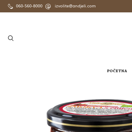
060-560-8000
izvolite@andjeli.com
POČETNA