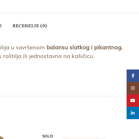
E
RECENZIJE (0)
ilija u savršenom
balansu slatkog i pikantnog.
roštilja ili jednostavno na kašičicu.
Face
Insta
YouT
linke
SOLD