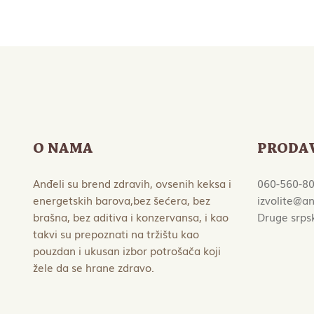
O NAMA
PRODA
Anđeli su brend zdravih, ovsenih keksa i
060-560-8
energetskih barova,bez šećera, bez
izvolite@an
brašna, bez aditiva i konzervansa, i kao
Druge srps
takvi su prepoznati na tržištu kao
pouzdan i ukusan izbor potrošača koji
žele da se hrane zdravo.