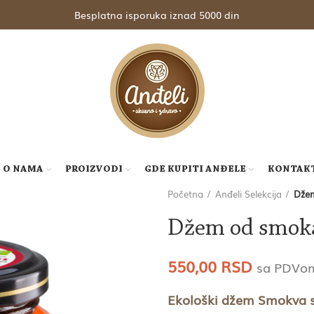
Besplatna isporuka iznad 5000 din
O NAMA
PROIZVODI
GDE KUPITI ANĐELE
KONTAK
Početna
Anđeli Selekcija
Džem
Džem od smoka
550,00
RSD
sa PDVo
Ekološki džem Smokva s 