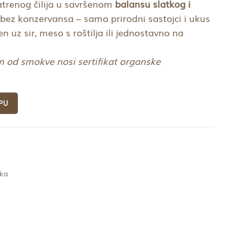
trenog čilija u savršenom
balansu slatkog i
 bez konzervansa – samo prirodni sastojci i ukus
en uz sir, meso s roštilja ili jednostavno na
 od smokve nosi sertifikat organske
PU
ika