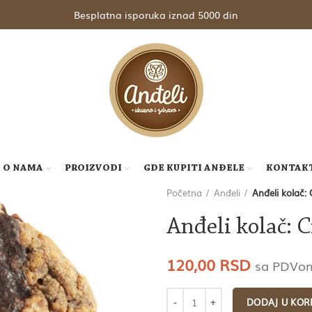
Besplatna isporuka iznad 5000 din
O NAMA
PROIZVODI
GDE KUPITI ANĐELE
KONTAK
Početna
Anđeli
Anđeli kolač
Anđeli kolač: 
120,00
RSD
sa PDVo
DODAJ U KOR