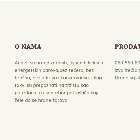
O NAMA
PRODA
Anđeli su brend zdravih, ovsenih keksa i
060-560-8
energetskih barova,bez šećera, bez
izvolite@an
brašna, bez aditiva i konzervansa, i kao
Druge srps
takvi su prepoznati na tržištu kao
pouzdan i ukusan izbor potrošača koji
žele da se hrane zdravo.