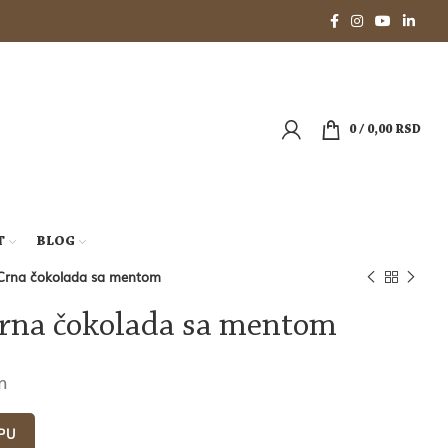
0
/
0,00
RSD
T
BLOG
: Crna čokolada sa mentom
Crna čokolada sa mentom
m
PU