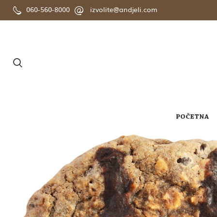
060-560-8000
izvolite@andjeli.com
POČETNA