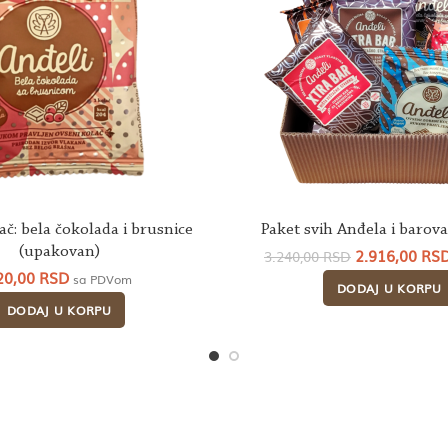
ač: bela čokolada i brusnice
Paket svih Anđela i barov
(upakovan)
Originalna
2.916,00
RS
3.240,00
RSD
cena
20,00
RSD
sa PDVom
DODAJ U KORPU
je
bila:
DODAJ U KORPU
3.240,00 RSD