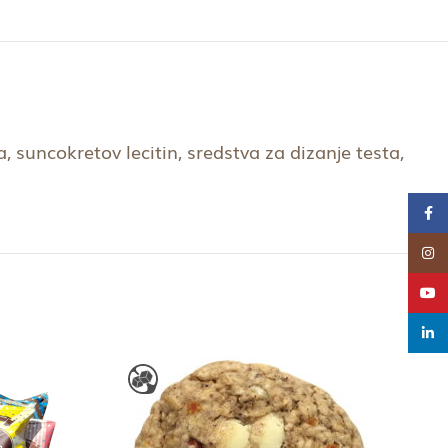
 suncokretov lecitin, sredstva za dizanje testa,
Face
Insta
YouT
linke