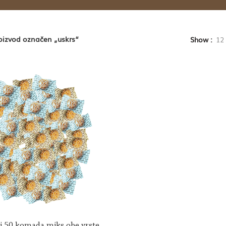
oizvod označen „uskrs“
Show
12
i 50 komada miks obe vrste