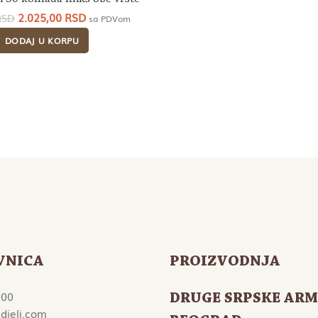
Originalna
Trenutna
2.025,00
RSD
RSD
sa PDVom
cena
cena
DODAJ U KORPU
je
je:
bila:
2.025,00 RSD.
2.250,00 RSD.
VNICA
PROIZVODNJA
000
DRUGE SRPSKE ARM
djeli.com