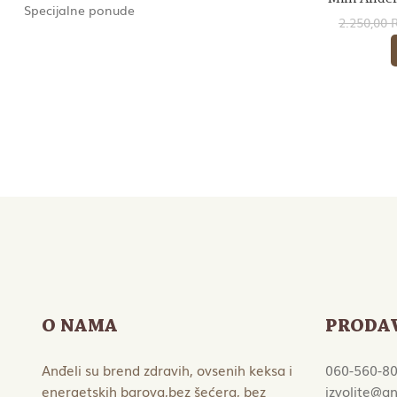
Specijalne ponude
2.250,00
O NAMA
PRODA
Anđeli su brend zdravih, ovsenih keksa i
060-560-8
energetskih barova,bez šećera, bez
izvolite@an