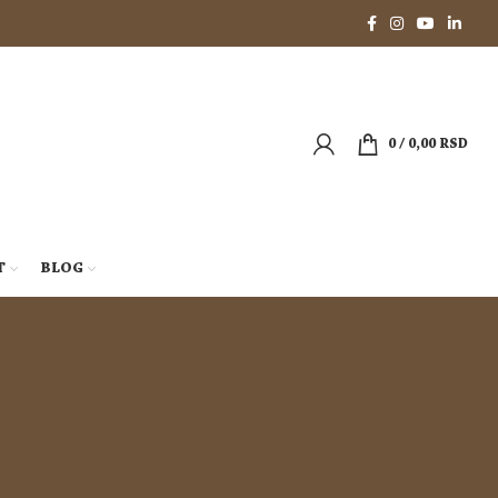
0
/
0,00
RSD
T
BLOG