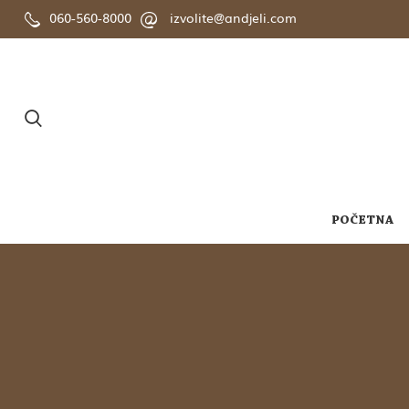
060-560-8000
izvolite@andjeli.com
POČETNA