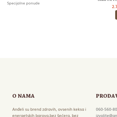
Specijalne ponude
2.
O NAMA
PRODA
Anđeli su brend zdravih, ovsenih keksa i
060-560-8
energetskih barova,bez šećera, bez
izvolite@an