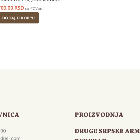
700,00
RSD
sa PDVom
DODAJ U KORPU
VNICA
PROIZVODNJA
000
DRUGE SRPSKE ARM
djeli.com