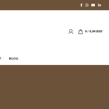
0
/
0,00
RSD
T
BLOG