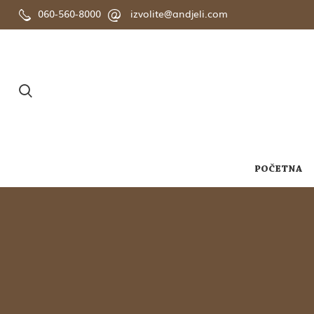
060-560-8000
izvolite@andjeli.com
POČETNA