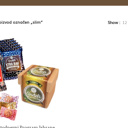
oizvod označen „slim“
Show
12
Petodnevni Program Ishrane